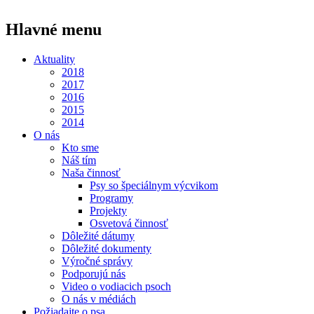
Hlavné menu
Aktuality
2018
2017
2016
2015
2014
O nás
Kto sme
Náš tím
Naša činnosť
Psy so špeciálnym výcvikom
Programy
Projekty
Osvetová činnosť
Dôležité dátumy
Dôležité dokumenty
Výročné správy
Podporujú nás
Video o vodiacich psoch
O nás v médiách
Požiadajte o psa