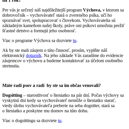
na 1 rok?
Pre vás je určený náš najdôležitejší program
Výchova,
v ktorom sa
dobrovoľník – vychovávateľ stará o zvereného psíka, učí ho
spoznávať svet, spolupracovať s človekom. Vychovávatelia sú
základným kameňom našej školy, práve oni psíkovi umožnia prežiť
šťastné detstvo a formujú jeho osobnosť.
Viac o programe Výchova sa dozviete
tu
.
Ak by ste mali záujem o túto činnosť, prosím, vyplňte náš
elektronický
dotazník
. Na jeho základe Vás zaradíme do evidencie
záujemcov o výchovu a budeme kontaktovať za účelom osobného
stretnutia.
Máte radi psov a radi by ste sa im občas venovali?
Dogsitting
– starostlivosť o šteniatko na pár dní. Počas výchovy sa
vyskytnú dni kedy sa vychovávateľ nemôže o šteniatko starať,
vtedy úlohu vychovávateľa preberie na seba dogsitter, stará sa
o šteniatko a poskytne mu domov na túto dobu.
Viac o dogsittingu sa dozviete
tu
.