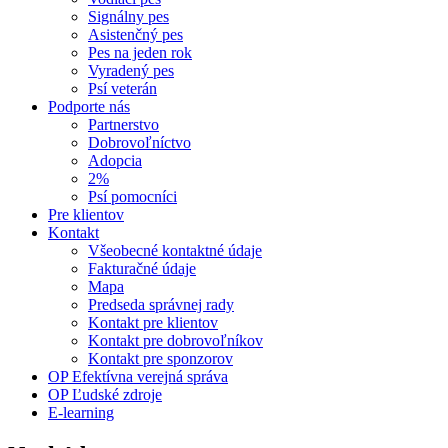
Signálny pes
Asistenčný pes
Pes na jeden rok
Vyradený pes
Psí veterán
Podporte nás
Partnerstvo
Dobrovoľníctvo
Adopcia
2%
Psí pomocníci
Pre klientov
Kontakt
Všeobecné kontaktné údaje
Fakturačné údaje
Mapa
Predseda správnej rady
Kontakt pre klientov
Kontakt pre dobrovoľníkov
Kontakt pre sponzorov
OP Efektívna verejná správa
OP Ľudské zdroje
E-learning