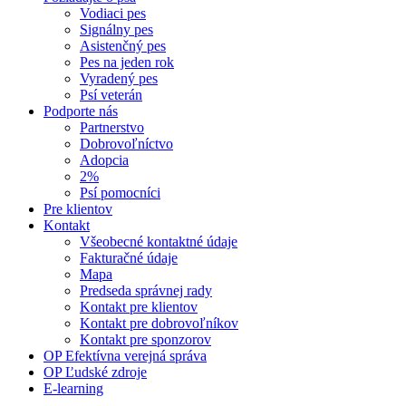
Vodiaci pes
Signálny pes
Asistenčný pes
Pes na jeden rok
Vyradený pes
Psí veterán
Podporte nás
Partnerstvo
Dobrovoľníctvo
Adopcia
2%
Psí pomocníci
Pre klientov
Kontakt
Všeobecné kontaktné údaje
Fakturačné údaje
Mapa
Predseda správnej rady
Kontakt pre klientov
Kontakt pre dobrovoľníkov
Kontakt pre sponzorov
OP Efektívna verejná správa
OP Ľudské zdroje
E-learning