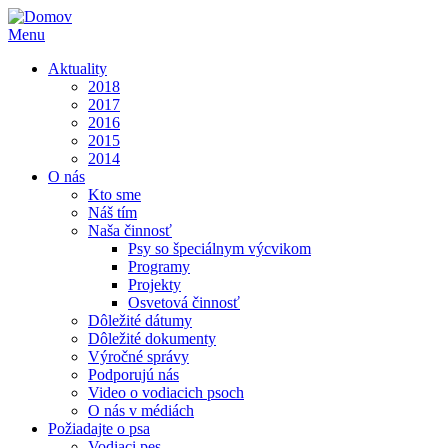
Menu
Aktuality
2018
2017
2016
2015
2014
O nás
Kto sme
Náš tím
Naša činnosť
Psy so špeciálnym výcvikom
Programy
Projekty
Osvetová činnosť
Dôležité dátumy
Dôležité dokumenty
Výročné správy
Podporujú nás
Video o vodiacich psoch
O nás v médiách
Požiadajte o psa
Vodiaci pes