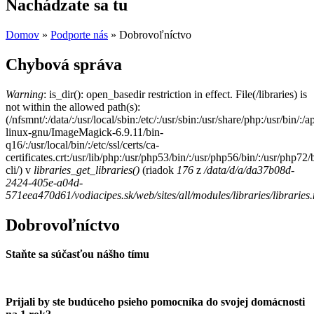
Nachádzate sa tu
Domov
»
Podporte nás
» Dobrovoľníctvo
Chybová správa
Warning
: is_dir(): open_basedir restriction in effect. File(/libraries) is
not within the allowed path(s):
(/nfsmnt/:/data/:/usr/local/sbin:/etc/:/usr/sbin:/usr/share/php:/usr/bin
linux-gnu/ImageMagick-6.9.11/bin-
q16/:/usr/local/bin/:/etc/ssl/certs/ca-
certificates.crt:/usr/lib/php:/usr/php53/bin/:/usr/php56/bin/:/usr/php7
cli/) v
libraries_get_libraries()
(riadok
176
z
/data/d/a/da37b08d-
2424-405e-a04d-
571eea470d61/vodiacipes.sk/web/sites/all/modules/libraries/libraries
Dobrovoľníctvo
Staňte sa súčasťou nášho tímu
Prijali by ste budúceho psieho pomocníka do svojej domácnosti