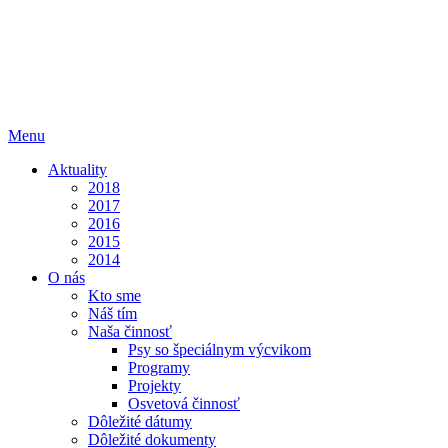
Menu
Aktuality
2018
2017
2016
2015
2014
O nás
Kto sme
Náš tím
Naša činnosť
Psy so špeciálnym výcvikom
Programy
Projekty
Osvetová činnosť
Dôležité dátumy
Dôležité dokumenty