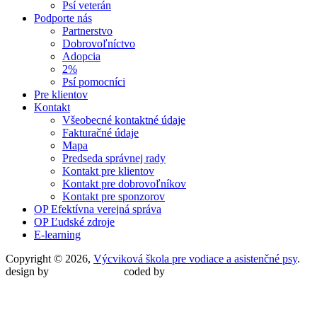
Psí veterán
Podporte nás
Partnerstvo
Dobrovoľníctvo
Adopcia
2%
Psí pomocníci
Pre klientov
Kontakt
Všeobecné kontaktné údaje
Fakturačné údaje
Mapa
Predseda správnej rady
Kontakt pre klientov
Kontakt pre dobrovoľníkov
Kontakt pre sponzorov
OP Efektívna verejná správa
OP Ľudské zdroje
E-learning
Copyright © 2026,
Výcviková škola pre vodiace a asistenčné psy
.
design by
Martin Malina
coded by
Martin Šípoš