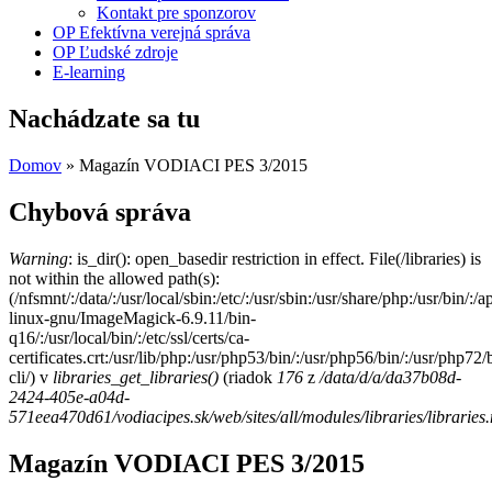
Kontakt pre sponzorov
OP Efektívna verejná správa
OP Ľudské zdroje
E-learning
Nachádzate sa tu
Domov
» Magazín VODIACI PES 3/2015
Chybová správa
Warning
: is_dir(): open_basedir restriction in effect. File(/libraries) is
not within the allowed path(s):
(/nfsmnt/:/data/:/usr/local/sbin:/etc/:/usr/sbin:/usr/share/php:/usr/bin
linux-gnu/ImageMagick-6.9.11/bin-
q16/:/usr/local/bin/:/etc/ssl/certs/ca-
certificates.crt:/usr/lib/php:/usr/php53/bin/:/usr/php56/bin/:/usr/php7
cli/) v
libraries_get_libraries()
(riadok
176
z
/data/d/a/da37b08d-
2424-405e-a04d-
571eea470d61/vodiacipes.sk/web/sites/all/modules/libraries/libraries
Magazín VODIACI PES 3/2015