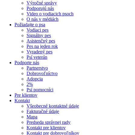
Výročné správy
Podporujú nás
Video o vodiacich psoch
O nás v médiách
Požiadajte o psa
Vodiaci pes
Signálny pes
Asistenčný pes
Pes na jeden rok
Vyradený pes
Psí veterán
Podporte nás
Partnerstvo
Dobrovoľníctvo
Adopcia
2%
Psí pomocníci
Pre klientov
Kontakt
Všeobecné kontaktné údaje
Fakturačné údaje
Mapa
Predseda správnej rady
Kontakt pre klientov
Kontakt pre dobrovoľníkov