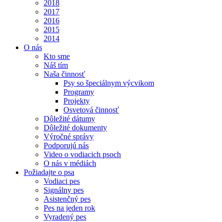
2018
2017
2016
2015
2014
O nás
Kto sme
Náš tím
Naša činnosť
Psy so špeciálnym výcvikom
Programy
Projekty
Osvetová činnosť
Dôležité dátumy
Dôležité dokumenty
Výročné správy
Podporujú nás
Video o vodiacich psoch
O nás v médiách
Požiadajte o psa
Vodiaci pes
Signálny pes
Asistenčný pes
Pes na jeden rok
Vyradený pes