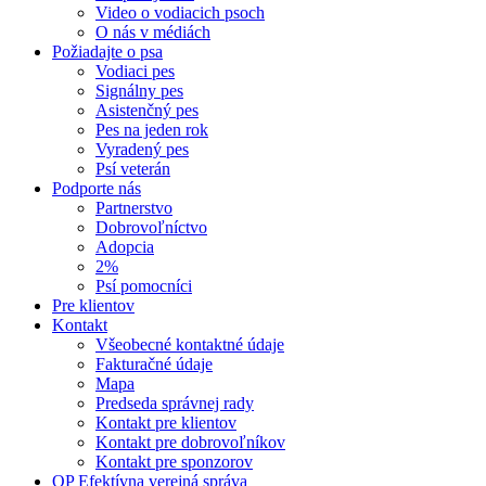
Video o vodiacich psoch
O nás v médiách
Požiadajte o psa
Vodiaci pes
Signálny pes
Asistenčný pes
Pes na jeden rok
Vyradený pes
Psí veterán
Podporte nás
Partnerstvo
Dobrovoľníctvo
Adopcia
2%
Psí pomocníci
Pre klientov
Kontakt
Všeobecné kontaktné údaje
Fakturačné údaje
Mapa
Predseda správnej rady
Kontakt pre klientov
Kontakt pre dobrovoľníkov
Kontakt pre sponzorov
OP Efektívna verejná správa