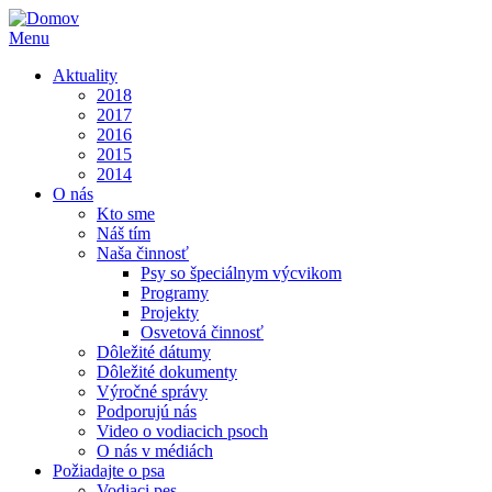
Menu
Aktuality
2018
2017
2016
2015
2014
O nás
Kto sme
Náš tím
Naša činnosť
Psy so špeciálnym výcvikom
Programy
Projekty
Osvetová činnosť
Dôležité dátumy
Dôležité dokumenty
Výročné správy
Podporujú nás
Video o vodiacich psoch
O nás v médiách
Požiadajte o psa
Vodiaci pes