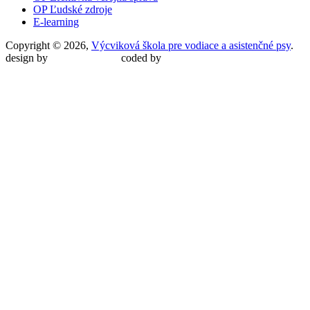
OP Ľudské zdroje
E-learning
Copyright © 2026,
Výcviková škola pre vodiace a asistenčné psy
.
design by
Martin Malina
coded by
Martin Šípoš