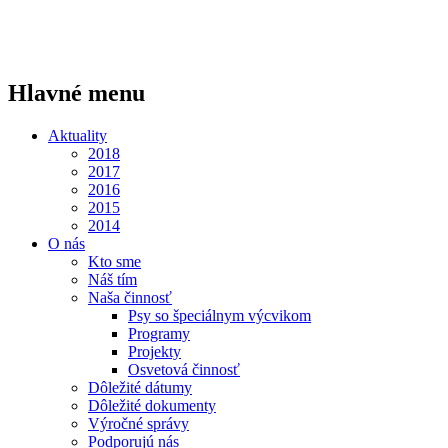
Hlavné menu
Aktuality
2018
2017
2016
2015
2014
O nás
Kto sme
Náš tím
Naša činnosť
Psy so špeciálnym výcvikom
Programy
Projekty
Osvetová činnosť
Dôležité dátumy
Dôležité dokumenty
Výročné správy
Podporujú nás