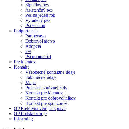
Signálny pes
Asistenčný pes
Pes na jeden rok
Vyradený pes
Psí veterán
Podporte nás
Partnerstvo
Dobrovoľníctvo
Adopcia
2%
Psí pomocníci
Pre klientov
Kontakt
Všeobecné kontaktné údaje
Fakturačné údaje
Mapa
Predseda správnej rady
Kontakt pre klientov
Kontakt pre dobrovoľníkov
Kontakt pre sponzorov
OP Efektívna verejná správa
OP Ľudské zdroje
E-learning