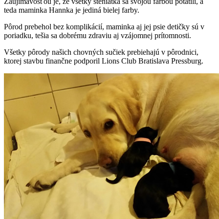
Zaujímavosťou je, že všetky šteniatka sa svojou farbou potatili, a
teda maminka Hannka je jediná bielej farby.
Pôrod prebehol bez komplikácií, maminka aj jej psie detičky sú v
poriadku, tešia sa dobrému zdraviu aj vzájomnej prítomnosti.
Všetky pôrody našich chovných sučiek prebiehajú v pôrodnici,
ktorej stavbu finančne podporil Lions Club Bratislava Pressburg.