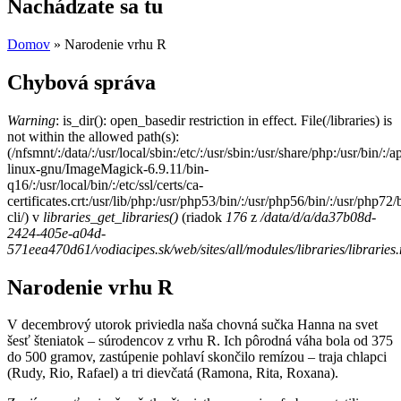
Nachádzate sa tu
Domov
» Narodenie vrhu R
Chybová správa
Warning
: is_dir(): open_basedir restriction in effect. File(/libraries) is
not within the allowed path(s):
(/nfsmnt/:/data/:/usr/local/sbin:/etc/:/usr/sbin:/usr/share/php:/usr/bin
linux-gnu/ImageMagick-6.9.11/bin-
q16/:/usr/local/bin/:/etc/ssl/certs/ca-
certificates.crt:/usr/lib/php:/usr/php53/bin/:/usr/php56/bin/:/usr/php7
cli/) v
libraries_get_libraries()
(riadok
176
z
/data/d/a/da37b08d-
2424-405e-a04d-
571eea470d61/vodiacipes.sk/web/sites/all/modules/libraries/libraries
Narodenie vrhu R
V decembrový utorok priviedla naša chovná sučka Hanna na svet
šesť šteniatok – súrodencov z vrhu R. Ich pôrodná váha bola od 375
do 500 gramov, zastúpenie pohlaví skončilo remízou – traja chlapci
(Rudy, Rio, Rafael) a tri dievčatá (Ramona, Rita, Roxana).