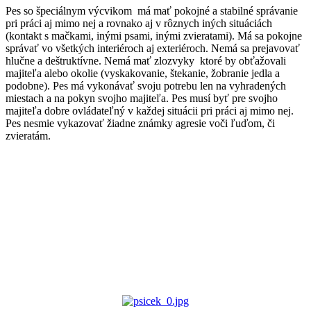
Pes so špeciálnym výcvikom má mať pokojné a stabilné správanie
pri práci aj mimo nej a rovnako aj v rôznych iných situáciách
(kontakt s mačkami, inými psami, inými zvieratami). Má sa pokojne
správať vo všetkých interiéroch aj exteriéroch. Nemá sa prejavovať
hlučne a deštruktívne. Nemá mať zlozvyky ktoré by obťažovali
majiteľa alebo okolie (vyskakovanie, štekanie, žobranie jedla a
podobne). Pes má vykonávať svoju potrebu len na vyhradených
miestach a na pokyn svojho majiteľa. Pes musí byť pre svojho
majiteľa dobre ovládateľný v každej situácii pri práci aj mimo nej.
Pes nesmie vykazovať žiadne známky agresie voči ľuďom, či
zvieratám.