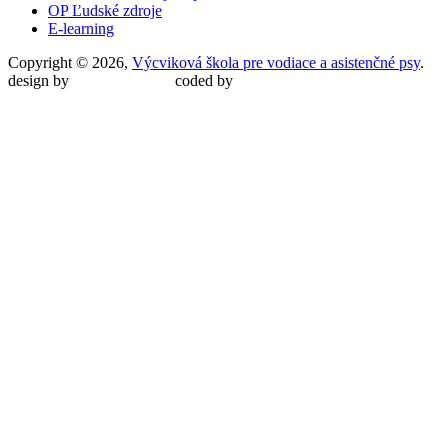
OP Ľudské zdroje
E-learning
Copyright © 2026,
Výcviková škola pre vodiace a asistenčné psy
.
design by
Martin Malina
coded by
Martin Šípoš