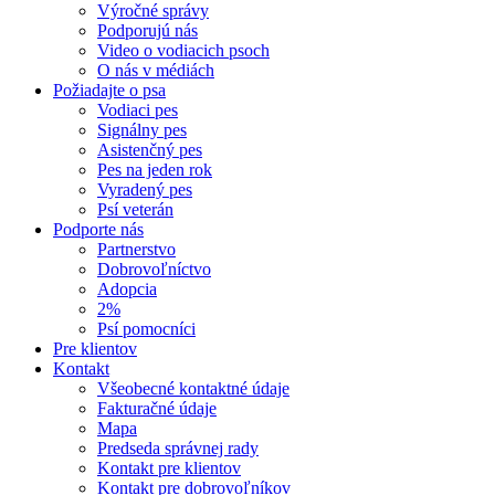
Výročné správy
Podporujú nás
Video o vodiacich psoch
O nás v médiách
Požiadajte o psa
Vodiaci pes
Signálny pes
Asistenčný pes
Pes na jeden rok
Vyradený pes
Psí veterán
Podporte nás
Partnerstvo
Dobrovoľníctvo
Adopcia
2%
Psí pomocníci
Pre klientov
Kontakt
Všeobecné kontaktné údaje
Fakturačné údaje
Mapa
Predseda správnej rady
Kontakt pre klientov
Kontakt pre dobrovoľníkov