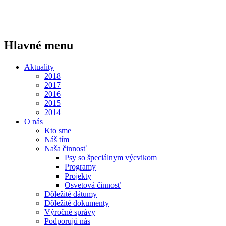
Hlavné menu
Aktuality
2018
2017
2016
2015
2014
O nás
Kto sme
Náš tím
Naša činnosť
Psy so špeciálnym výcvikom
Programy
Projekty
Osvetová činnosť
Dôležité dátumy
Dôležité dokumenty
Výročné správy
Podporujú nás