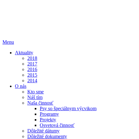
Menu
Aktuality
2018
2017
2016
2015
2014
O nás
Kto sme
Náš tím
Naša činnosť
Psy so špeciálnym výcvikom
Programy
Projekty
Osvetová činnosť
Dôležité dátumy
Dôležité dokumenty