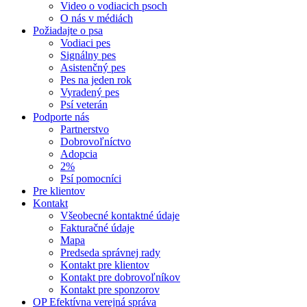
Video o vodiacich psoch
O nás v médiách
Požiadajte o psa
Vodiaci pes
Signálny pes
Asistenčný pes
Pes na jeden rok
Vyradený pes
Psí veterán
Podporte nás
Partnerstvo
Dobrovoľníctvo
Adopcia
2%
Psí pomocníci
Pre klientov
Kontakt
Všeobecné kontaktné údaje
Fakturačné údaje
Mapa
Predseda správnej rady
Kontakt pre klientov
Kontakt pre dobrovoľníkov
Kontakt pre sponzorov
OP Efektívna verejná správa