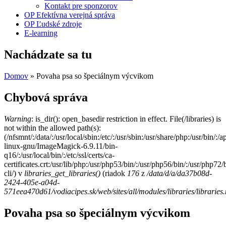
Kontakt pre sponzorov
OP Efektívna verejná správa
OP Ľudské zdroje
E-learning
Nachádzate sa tu
Domov
» Povaha psa so špeciálnym výcvikom
Chybová správa
Warning
: is_dir(): open_basedir restriction in effect. File(/libraries) is
not within the allowed path(s):
(/nfsmnt/:/data/:/usr/local/sbin:/etc/:/usr/sbin:/usr/share/php:/usr/bin
linux-gnu/ImageMagick-6.9.11/bin-
q16/:/usr/local/bin/:/etc/ssl/certs/ca-
certificates.crt:/usr/lib/php:/usr/php53/bin/:/usr/php56/bin/:/usr/php7
cli/) v
libraries_get_libraries()
(riadok
176
z
/data/d/a/da37b08d-
2424-405e-a04d-
571eea470d61/vodiacipes.sk/web/sites/all/modules/libraries/libraries
Povaha psa so špeciálnym výcvikom