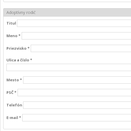
Adoptívny rodič
Titul
Meno
*
Priezvisko
*
Ulica a číslo
*
Mesto
*
PSČ
*
Telefón
E-mail
*