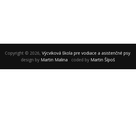
Copyright © 2026,
Výcviková škola pre vodiace a asistenčné psy
.
design by
Martin Malina
coded by
Martin Šípoš