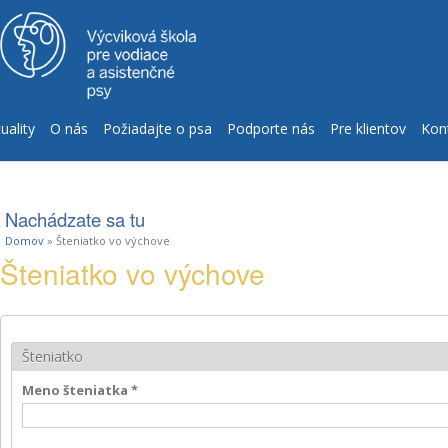
uality
O nás
Požiadajte o psa
Podporte nás
Pre klientov
Kon
Nachádzate sa tu
Domov
» Šteniatko vo výchove
Šteniatko vo výchove
Šteniatko
Meno šteniatka
*