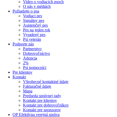
Video o vodiacich psoch
O nás v médiách
Požiadajte o psa
Vodiaci pes
Signálny pes
Asistenčný pes
Pes na jeden rok
Vyradený pes
Psí veterán
Podporte nás
Partnerstvo
Dobrovoľníctvo
Adopcia
2%
Psí pomocníci
Pre klientov
Kontakt
Všeobecné kontaktné údaje
Fakturačné údaje
Mapa
Predseda správnej rady
Kontakt pre klientov
Kontakt pre dobrovoľníkov
Kontakt pre sponzorov
OP Efektívna verejná správa