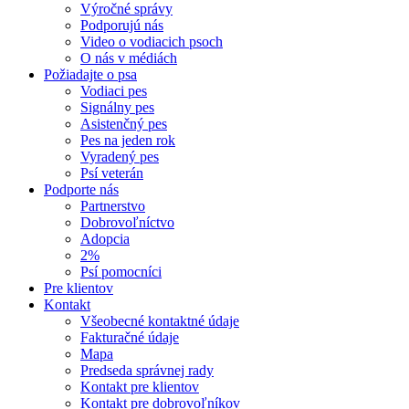
Výročné správy
Podporujú nás
Video o vodiacich psoch
O nás v médiách
Požiadajte o psa
Vodiaci pes
Signálny pes
Asistenčný pes
Pes na jeden rok
Vyradený pes
Psí veterán
Podporte nás
Partnerstvo
Dobrovoľníctvo
Adopcia
2%
Psí pomocníci
Pre klientov
Kontakt
Všeobecné kontaktné údaje
Fakturačné údaje
Mapa
Predseda správnej rady
Kontakt pre klientov
Kontakt pre dobrovoľníkov