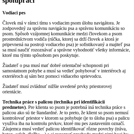
spolupráci
Vodiaci pes
Človek má v rámci tímu s vodiacim psom úlohu navigátora. Je
zodpovedný za správnu navigáciu psa a správnu komunikáciu so
psom. Spôsob vzájomnej komunikácie medzi človekom a psom
prostredníctvom vodiča (rúčka, ktorej sa drží človek a ktorá je
pripevnená na postroji vodiaceho psa) je sofistikovaný a majiteľ psa
sa musí naučiť rozoznávať a správne vyhodnotiť všetky informácie,
ktoré mu týmto spôsobom pes poskytuje.
Žiadateľ o psa musí mať dobré orientačné schopnosti pri
samostatnom pohybe a musí sa vedieť pohybovať v interiéroch aj
exteriéroch aj sám bez pomoci vidiaceho sprievodcu.
Žiadateľ musí zvládnuť nižšie uvedené prvky priestorovej
orientácie.
Technika práce s palicou (technika pri identifikácii
predmetov)
. Pre klienta so psom je potrebná iná technika práce s
palicou ako sú tie štandardné. Je to preto, že klient so psom nemusí
kontrolovať priestor v ktorom sa pohybuje (je to úloha psa) a palicu
využíva iba na kontrolu prvkov, ktoré mu pes zastavením označí.
Záujemca musí vedieť palicou identifikovať rôzne povrchy (tráva,