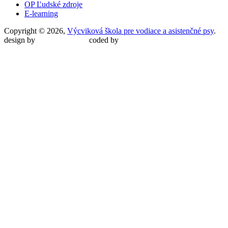
OP Ľudské zdroje
E-learning
Copyright © 2026,
Výcviková škola pre vodiace a asistenčné psy
.
design by
Martin Malina
coded by
Martin Šípoš