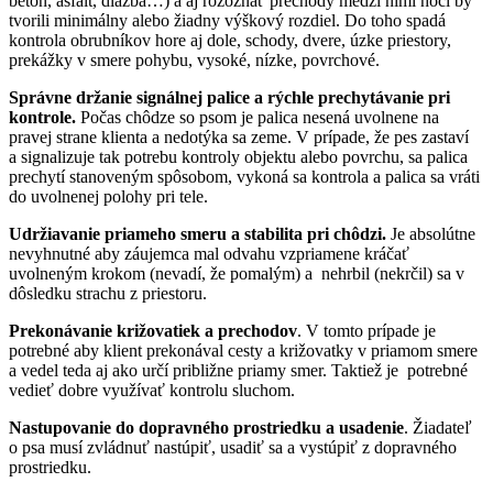
beton, asfalt, dlažba…) a aj rozoznať prechody medzi nimi hoci by
tvorili minimálny alebo žiadny výškový rozdiel. Do toho spadá
kontrola obrubníkov hore aj dole, schody, dvere, úzke priestory,
prekážky v smere pohybu, vysoké, nízke, povrchové.
Správne držanie signálnej palice a rýchle prechytávanie pri
kontrole.
Počas chôdze so psom je palica nesená uvolnene na
pravej strane klienta a nedotýka sa zeme. V prípade, že pes zastaví
a signalizuje tak potrebu kontroly objektu alebo povrchu, sa palica
prechytí stanoveným spôsobom, vykoná sa kontrola a palica sa vráti
do uvolnenej polohy pri tele.
Udržiavanie priameho smeru a stabilita pri chôdzi.
Je absolútne
nevyhnutné aby záujemca mal odvahu vzpriamene kráčať
uvolneným krokom (nevadí, že pomalým) a nehrbil (nekrčil) sa v
dôsledku strachu z priestoru.
Prekonávanie križovatiek a prechodov
. V tomto prípade je
potrebné aby klient prekonával cesty a križovatky v priamom smere
a vedel teda aj ako určí približne priamy smer. Taktiež je potrebné
vedieť dobre využívať kontrolu sluchom.
Nastupovanie do dopravného prostriedku a usadenie
. Žiadateľ
o psa musí zvládnuť nastúpiť, usadiť sa a vystúpiť z dopravného
prostriedku.