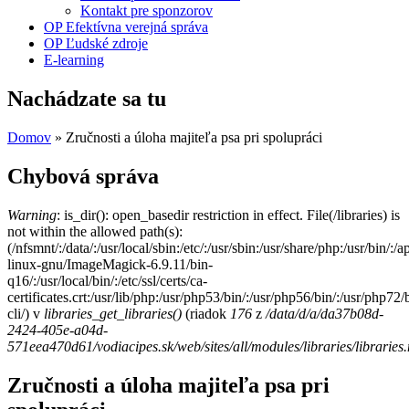
Kontakt pre sponzorov
OP Efektívna verejná správa
OP Ľudské zdroje
E-learning
Nachádzate sa tu
Domov
» Zručnosti a úloha majiteľa psa pri spolupráci
Chybová správa
Warning
: is_dir(): open_basedir restriction in effect. File(/libraries) is
not within the allowed path(s):
(/nfsmnt/:/data/:/usr/local/sbin:/etc/:/usr/sbin:/usr/share/php:/usr/bin
linux-gnu/ImageMagick-6.9.11/bin-
q16/:/usr/local/bin/:/etc/ssl/certs/ca-
certificates.crt:/usr/lib/php:/usr/php53/bin/:/usr/php56/bin/:/usr/php7
cli/) v
libraries_get_libraries()
(riadok
176
z
/data/d/a/da37b08d-
2424-405e-a04d-
571eea470d61/vodiacipes.sk/web/sites/all/modules/libraries/libraries
Zručnosti a úloha majiteľa psa pri