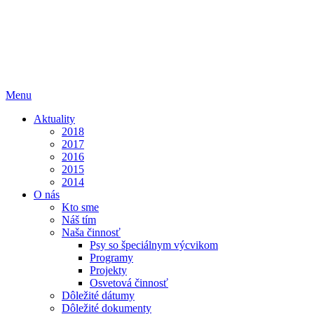
Menu
Aktuality
2018
2017
2016
2015
2014
O nás
Kto sme
Náš tím
Naša činnosť
Psy so špeciálnym výcvikom
Programy
Projekty
Osvetová činnosť
Dôležité dátumy
Dôležité dokumenty