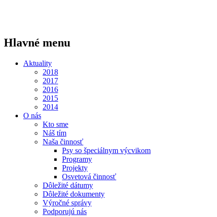
Hlavné menu
Aktuality
2018
2017
2016
2015
2014
O nás
Kto sme
Náš tím
Naša činnosť
Psy so špeciálnym výcvikom
Programy
Projekty
Osvetová činnosť
Dôležité dátumy
Dôležité dokumenty
Výročné správy
Podporujú nás