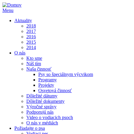
Menu
Aktuality
2018
2017
2016
2015
2014
O nás
Kto sme
Náš tím
Naša činnosť
Psy so špeciálnym výcvikom
Programy
Projekty
Osvetová činnosť
Dôležité dátumy
Dôležité dokumenty
Výročné správy
Podporujú nás
Video o vodiacich psoch
O nás v médiách
Požiadajte o psa
Vodiaci pes