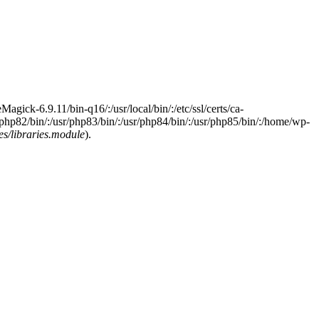
Magick-6.9.11/bin-q16/:/usr/local/bin/:/etc/ssl/certs/ca-
sr/php82/bin/:/usr/php83/bin/:/usr/php84/bin/:/usr/php85/bin/:/home/wp-
s/libraries.module
).