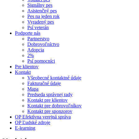
Signálny pes
Asistenčný pes
Pes na jeden rok
Vyradený pes
Psí veterán
Podporte nás
Partnerstvo
Dobrovoľníctvo
Adopcia
2%
Psí pomocníci
Pre klientov
Kontakt
Všeobecné kontaktné údaje
Fakturačné údaje
Mapa
Predseda správnej rady
Kontakt pre klientov
Kontakt pre dobrovoľníkov
Kontakt pre sponzorov
OP Efektívna verejná správa
OP Ľudské zdroje
E-learning