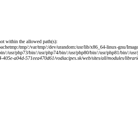
s not within the allowed path(s):
/:/apachetmp:/tmp/:/var/tmp/:/dev/urandom:/usr/lib/x86_64-linux-gnu/Image
2/bin/:/usr/php73/bin/:/usr/php74/bin/:/usr/php80/bin/:/usr/php81/bin/:/u
-405e-a04d-571eea470d61/vodiacipes.sk/web/sites/all/modules/librarie