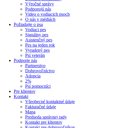
Výročné správy
Podporujú nás
Video o vodiacich psoch
O nás v médiách
Požiadajte o psa
Vodiaci pes
Signálny pes
Asistenčný pes
Pes na jeden rok
Vyradený pes
Psí veterán
Podporte nás
Partnerstvo
Dobrovoľníctvo
Adopcia
2%
Psí pomocníci
Pre klientov
Kontakt
Všeobecné kontaktné údaje
Fakturačné údaje
Mapa
Predseda správnej rady
Kontakt pre klientov
Kontakt pre dobrovoľníkov