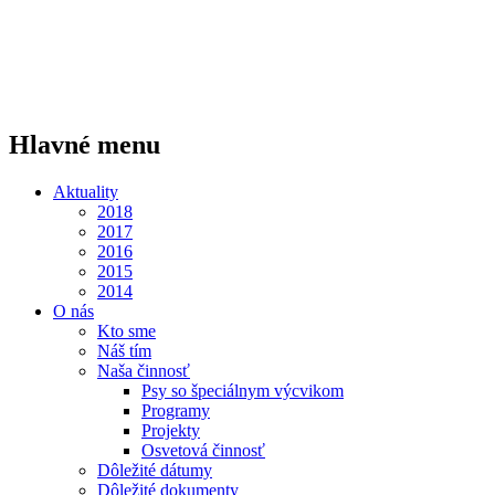
Hlavné menu
Aktuality
2018
2017
2016
2015
2014
O nás
Kto sme
Náš tím
Naša činnosť
Psy so špeciálnym výcvikom
Programy
Projekty
Osvetová činnosť
Dôležité dátumy
Dôležité dokumenty