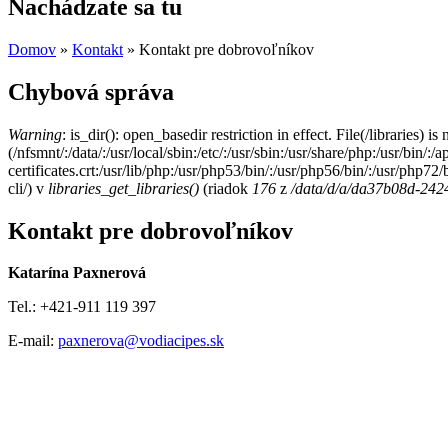
Nachádzate sa tu
Domov
»
Kontakt
» Kontakt pre dobrovoľníkov
Chybová správa
Warning
: is_dir(): open_basedir restriction in effect. File(/libraries) i
(/nfsmnt/:/data/:/usr/local/sbin:/etc/:/usr/sbin:/usr/share/php:/usr/bin
certificates.crt:/usr/lib/php:/usr/php53/bin/:/usr/php56/bin/:/usr/php7
cli/) v
libraries_get_libraries()
(riadok
176
z
/data/d/a/da37b08d-2424
Kontakt pre dobrovoľníkov
Katarína Paxnerová
Tel.: +421-911 119 397
E-mail:
paxnerova@vodiacipes.sk