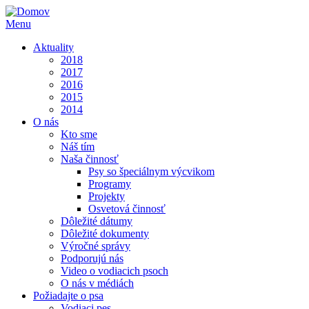
Menu
Aktuality
2018
2017
2016
2015
2014
O nás
Kto sme
Náš tím
Naša činnosť
Psy so špeciálnym výcvikom
Programy
Projekty
Osvetová činnosť
Dôležité dátumy
Dôležité dokumenty
Výročné správy
Podporujú nás
Video o vodiacich psoch
O nás v médiách
Požiadajte o psa
Vodiaci pes