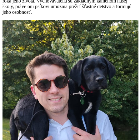
roka jeho života. Vychovávatelia sú základným kameňom našej
školy, práve oni psíkovi umožnia prežiť šťastné detstvo a formujú
jeho osobnosť.