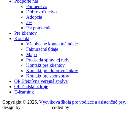
Podporte nás
Partnerstvo
Dobrovoľníctvo
Adopcia
2%
Psí pomocníci
Pre klientov
Kontakt
Všeobecné kontaktné údaje
Fakturačné údaje
Mapa
Predseda správnej rady
Kontakt pre klientov
Kontakt pre dobrovoľníkov
Kontakt pre sponzorov
OP Efektívna verejná správa
OP Ľudské zdroje
E-learning
Copyright © 2026,
Výcviková škola pre vodiace a asistenčné psy
.
design by
Martin Malina
coded by
Martin Šípoš