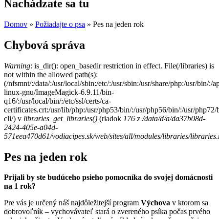
Nachádzate sa tu
Domov
»
Požiadajte o psa
» Pes na jeden rok
Chybová správa
Warning
: is_dir(): open_basedir restriction in effect. File(/libraries) is
not within the allowed path(s):
(/nfsmnt/:/data/:/usr/local/sbin:/etc/:/usr/sbin:/usr/share/php:/usr/bin
linux-gnu/ImageMagick-6.9.11/bin-
q16/:/usr/local/bin/:/etc/ssl/certs/ca-
certificates.crt:/usr/lib/php:/usr/php53/bin/:/usr/php56/bin/:/usr/php7
cli/) v
libraries_get_libraries()
(riadok
176
z
/data/d/a/da37b08d-
2424-405e-a04d-
571eea470d61/vodiacipes.sk/web/sites/all/modules/libraries/libraries
Pes na jeden rok
Prijali by ste budúceho psieho pomocníka do svojej domácnosti
na 1 rok?
Pre vás je určený náš najdôležitejší program
Výchova
v ktorom sa
dobrovoľník – vychovávateľ stará o zvereného psíka počas prvého