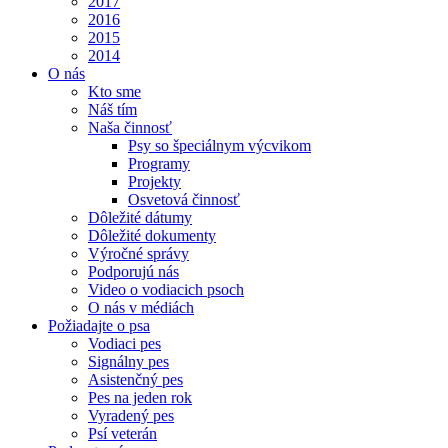
2017
2016
2015
2014
O nás
Kto sme
Náš tím
Naša činnosť
Psy so špeciálnym výcvikom
Programy
Projekty
Osvetová činnosť
Dôležité dátumy
Dôležité dokumenty
Výročné správy
Podporujú nás
Video o vodiacich psoch
O nás v médiách
Požiadajte o psa
Vodiaci pes
Signálny pes
Asistenčný pes
Pes na jeden rok
Vyradený pes
Psí veterán