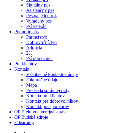
Signálny pes
Asistenčný pes
Pes na jeden rok
Vyradený pes
Psí veterán
Podporte nás
Partnerstvo
Dobrovoľníctvo
Adopcia
2%
Psí pomocníci
Pre klientov
Kontakt
Všeobecné kontaktné údaje
Fakturačné údaje
Mapa
Predseda správnej rady
Kontakt pre klientov
Kontakt pre dobrovoľníkov
Kontakt pre sponzorov
OP Efektívna verejná správa
OP Ľudské zdroje
E-learning