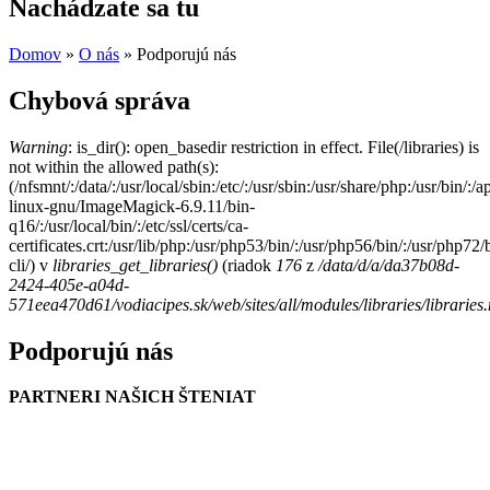
Nachádzate sa tu
Domov
»
O nás
» Podporujú nás
Chybová správa
Warning
: is_dir(): open_basedir restriction in effect. File(/libraries) is
not within the allowed path(s):
(/nfsmnt/:/data/:/usr/local/sbin:/etc/:/usr/sbin:/usr/share/php:/usr/bin
linux-gnu/ImageMagick-6.9.11/bin-
q16/:/usr/local/bin/:/etc/ssl/certs/ca-
certificates.crt:/usr/lib/php:/usr/php53/bin/:/usr/php56/bin/:/usr/php7
cli/) v
libraries_get_libraries()
(riadok
176
z
/data/d/a/da37b08d-
2424-405e-a04d-
571eea470d61/vodiacipes.sk/web/sites/all/modules/libraries/libraries
Podporujú nás
PARTNERI NAŠICH ŠTENIAT