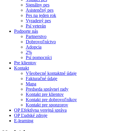
Signálny pes
Asistenčný pes
Pes na jeden rok
Vyradený pes
Psí veterán
Podporte nás
Partnerstvo
Dobrovoľníctvo
Adopcia
2%
Psí pomocníci
Pre klientov
Kontakt
Všeobecné kontaktné údaje
Fakturačné údaje
Mapa
Predseda správnej rady
Kontakt pre klientov
Kontakt pre dobrovoľníkov
Kontakt pre sponzorov
OP Efektívna verejná správa
OP Ľudské zdroje
E-learning