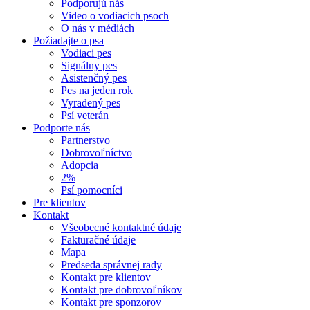
Podporujú nás
Video o vodiacich psoch
O nás v médiách
Požiadajte o psa
Vodiaci pes
Signálny pes
Asistenčný pes
Pes na jeden rok
Vyradený pes
Psí veterán
Podporte nás
Partnerstvo
Dobrovoľníctvo
Adopcia
2%
Psí pomocníci
Pre klientov
Kontakt
Všeobecné kontaktné údaje
Fakturačné údaje
Mapa
Predseda správnej rady
Kontakt pre klientov
Kontakt pre dobrovoľníkov
Kontakt pre sponzorov