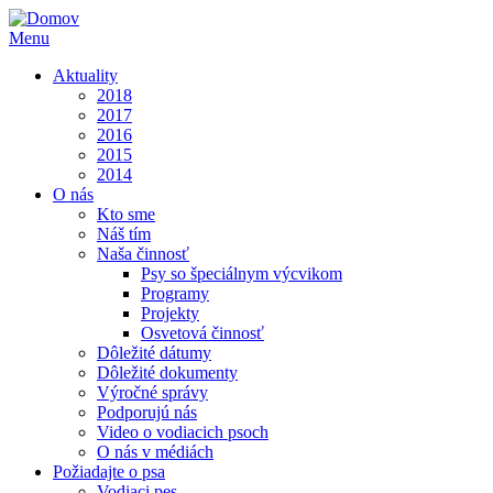
Menu
Aktuality
2018
2017
2016
2015
2014
O nás
Kto sme
Náš tím
Naša činnosť
Psy so špeciálnym výcvikom
Programy
Projekty
Osvetová činnosť
Dôležité dátumy
Dôležité dokumenty
Výročné správy
Podporujú nás
Video o vodiacich psoch
O nás v médiách
Požiadajte o psa
Vodiaci pes