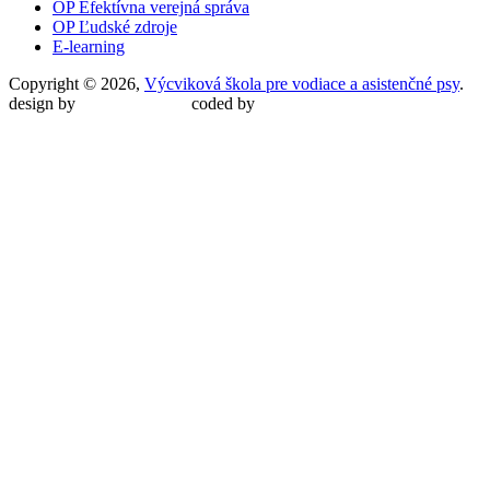
OP Efektívna verejná správa
OP Ľudské zdroje
E-learning
Copyright © 2026,
Výcviková škola pre vodiace a asistenčné psy
.
design by
Martin Malina
coded by
Martin Šípoš