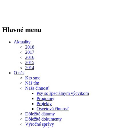
Hlavné menu
Aktuality
2018
2017
2016
2015
2014
O nás
Kto sme
Náš tím
Naša činnosť
Psy so špeciálnym výcvikom
Programy
Projekty
Osvetová činnosť
Dôležité dátumy
Dôležité dokumenty
Výročné správy