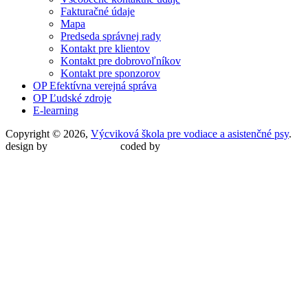
Fakturačné údaje
Mapa
Predseda správnej rady
Kontakt pre klientov
Kontakt pre dobrovoľníkov
Kontakt pre sponzorov
OP Efektívna verejná správa
OP Ľudské zdroje
E-learning
Copyright © 2026,
Výcviková škola pre vodiace a asistenčné psy
.
design by
Martin Malina
coded by
Martin Šípoš