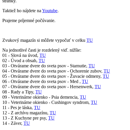
stránky.
Taktiež ho nájdete na
Youtube
.
Prajeme príjemné počúvanie.
Zvukový magazín si môžete vypočuť v celku
TU
Na jednotlivé časti je rozdelený viď. nižšie:
01 - Slová na úvod,
TU
02 - Úvod a obsah,
TU
03 - Otvárame dvere do sveta psov - Starnutie,
TU
04 - Otvárame dvere do sveta psov - Ochorenie zubov,
TU
05 - Otvárame dvere do sveta psov - Žuvacie odmeny,
TU
06 - Otvárame dvere do sveta psov - Med ,
TU
07 - Otvárame dvere do sveta psov - Hersenwerk,
TU
08 - Rady a Tipy,
TU
09 - Veterinárne okienko - Psia demencia,
TU
10 - Veterinárne okienko - Cushingov syndrom,
TU
11 - Pes je láska,
TU
12 - Z archívu magazínu,
TU
13 - Z Kuchyne pre psy,
TU
14 - Záver,
TU