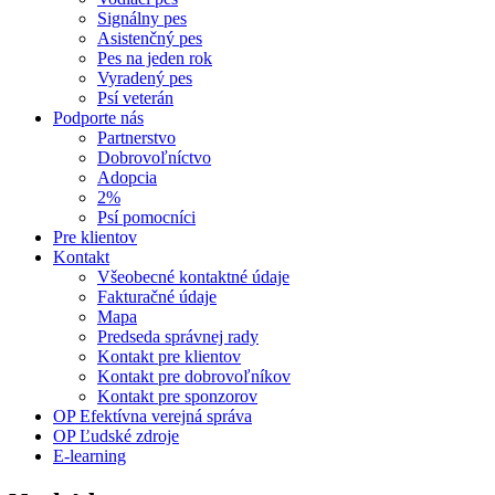
Signálny pes
Asistenčný pes
Pes na jeden rok
Vyradený pes
Psí veterán
Podporte nás
Partnerstvo
Dobrovoľníctvo
Adopcia
2%
Psí pomocníci
Pre klientov
Kontakt
Všeobecné kontaktné údaje
Fakturačné údaje
Mapa
Predseda správnej rady
Kontakt pre klientov
Kontakt pre dobrovoľníkov
Kontakt pre sponzorov
OP Efektívna verejná správa
OP Ľudské zdroje
E-learning