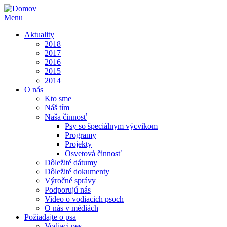
Menu
Aktuality
2018
2017
2016
2015
2014
O nás
Kto sme
Náš tím
Naša činnosť
Psy so špeciálnym výcvikom
Programy
Projekty
Osvetová činnosť
Dôležité dátumy
Dôležité dokumenty
Výročné správy
Podporujú nás
Video o vodiacich psoch
O nás v médiách
Požiadajte o psa
Vodiaci pes