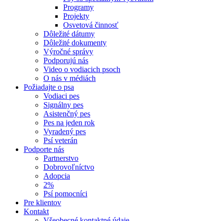
Programy
Projekty
Osvetová činnosť
Dôležité dátumy
Dôležité dokumenty
Výročné správy
Podporujú nás
Video o vodiacich psoch
O nás v médiách
Požiadajte o psa
Vodiaci pes
Signálny pes
Asistenčný pes
Pes na jeden rok
Vyradený pes
Psí veterán
Podporte nás
Partnerstvo
Dobrovoľníctvo
Adopcia
2%
Psí pomocníci
Pre klientov
Kontakt
Všeobecné kontaktné údaje