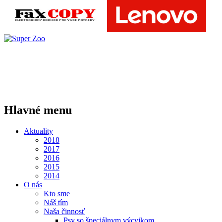
Hlavné menu
Aktuality
2018
2017
2016
2015
2014
O nás
Kto sme
Náš tím
Naša činnosť
Psy so špeciálnym výcvikom