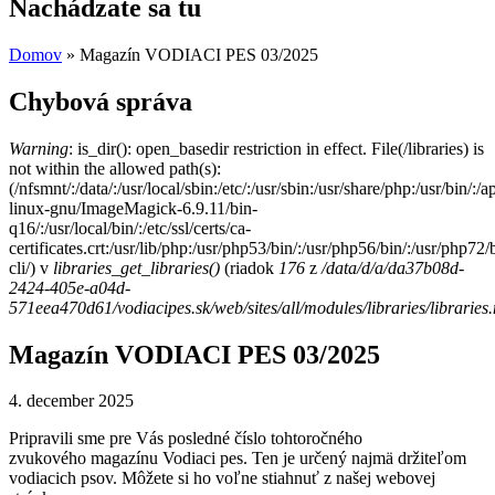
Nachádzate sa tu
Domov
» Magazín VODIACI PES 03/2025
Chybová správa
Warning
: is_dir(): open_basedir restriction in effect. File(/libraries) is
not within the allowed path(s):
(/nfsmnt/:/data/:/usr/local/sbin:/etc/:/usr/sbin:/usr/share/php:/usr/bin
linux-gnu/ImageMagick-6.9.11/bin-
q16/:/usr/local/bin/:/etc/ssl/certs/ca-
certificates.crt:/usr/lib/php:/usr/php53/bin/:/usr/php56/bin/:/usr/php7
cli/) v
libraries_get_libraries()
(riadok
176
z
/data/d/a/da37b08d-
2424-405e-a04d-
571eea470d61/vodiacipes.sk/web/sites/all/modules/libraries/libraries
Magazín VODIACI PES 03/2025
4. december 2025
Pripravili sme pre Vás posledné číslo tohtoročného
zvukového magazínu Vodiaci pes. Ten je určený najmä držiteľom
vodiacich psov. Môžete si ho voľne stiahnuť z našej webovej