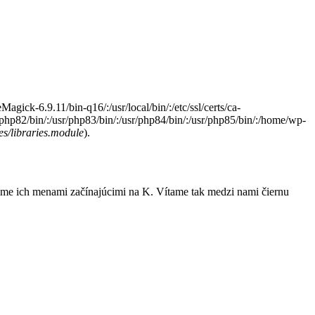
Magick-6.9.11/bin-q16/:/usr/local/bin/:/etc/ssl/certs/ca-
sr/php82/bin/:/usr/php83/bin/:/usr/php84/bin/:/usr/php85/bin/:/home/wp-
s/libraries.module
).
 sme ich menami začínajúcimi na K. Vítame tak medzi nami čiernu