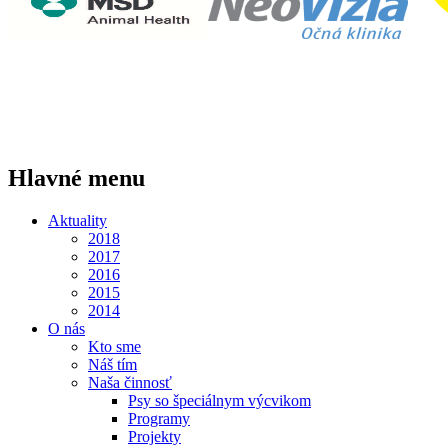
Hlavné menu
Aktuality
2018
2017
2016
2015
2014
O nás
Kto sme
Náš tím
Naša činnosť
Psy so špeciálnym výcvikom
Programy
Projekty