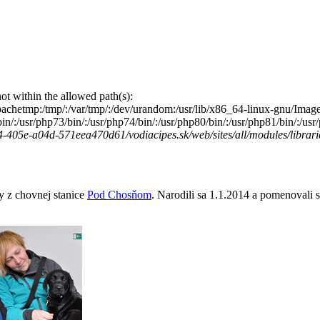
s not within the allowed path(s):
/:/apachetmp:/tmp/:/var/tmp/:/dev/urandom:/usr/lib/x86_64-linux-gnu/Image
2/bin/:/usr/php73/bin/:/usr/php74/bin/:/usr/php80/bin/:/usr/php81/bin/:/u
-405e-a04d-571eea470d61/vodiacipes.sk/web/sites/all/modules/librarie
ry z chovnej stanice
Pod Chosňom
. Narodili sa 1.1.2014 a pomenovali