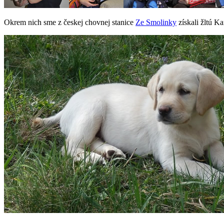
Okrem nich sme z českej chovnej stanice
Ze Smolinky
získali žltú Ka