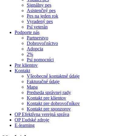
Signálny pes
Asistenčný pes
Pes na jeden rok
Vyradený pes
Psí veterán
Podporte nás
Partnerstvo
Dobrovoľníctvo
Adopcia
2%
Psí pomocníci
Pre klientov
Kontakt
Všeobecné kontaktné údaje
Fakturačné údaje
Mapa
Predseda správnej rady
Kontakt pre klientov
Kontakt pre dobrovoľníkov
Kontakt pre sponzorov
OP Efektívna verejná správa
OP Ľudské zdroje
E-learning