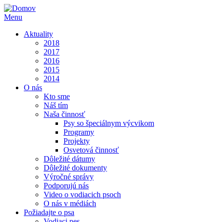
Menu
Aktuality
2018
2017
2016
2015
2014
O nás
Kto sme
Náš tím
Naša činnosť
Psy so špeciálnym výcvikom
Programy
Projekty
Osvetová činnosť
Dôležité dátumy
Dôležité dokumenty
Výročné správy
Podporujú nás
Video o vodiacich psoch
O nás v médiách
Požiadajte o psa
Vodiaci pes