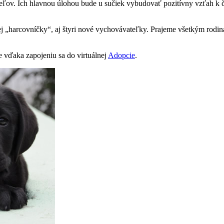
teľov. Ich hlavnou úlohou bude u sučiek vybudovať pozitívny vzťah k č
 „harcovníčky“, aj štyri nové vychovávateľky. Prajeme všetkým rodiná
 vďaka zapojeniu sa do virtuálnej
Adopcie
.