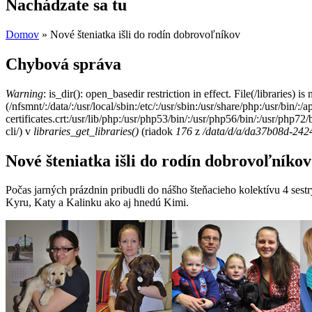
Nachádzate sa tu
Domov
» Nové šteniatka išli do rodín dobrovoľníkov
Chybová správa
Warning
: is_dir(): open_basedir restriction in effect. File(/libraries) i
(/nfsmnt/:/data/:/usr/local/sbin:/etc/:/usr/sbin:/usr/share/php:/usr/bin
certificates.crt:/usr/lib/php:/usr/php53/bin/:/usr/php56/bin/:/usr/php7
cli/) v
libraries_get_libraries()
(riadok
176
z
/data/d/a/da37b08d-2424
Nové šteniatka išli do rodín dobrovoľníkov
Počas jarných prázdnin pribudli do nášho šteňacieho kolektívu 4 sest
Kyru, Katy a Kalinku ako aj hnedú Kimi.