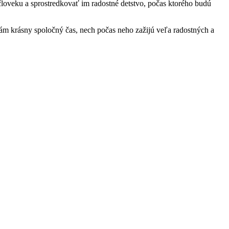
loveku a sprostredkovať im radostné detstvo, počas ktorého budú
m krásny spoločný čas, nech počas neho zažijú veľa radostných a