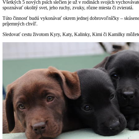
Všetkých 5 nových psích slečien je už v rodinách svojich vychováva
spoznávať okolitý svet, jeho ruchy, zvuky, rôzne miesta či zvieratá.
Túto činnosť budú vykonávať okrem jednej dobrovoľníčky – skúsenej
príjemných chvíľ.
Sledovať cestu životom Kyry, Katy, Kalinky, Kimi či Kamilky môžete