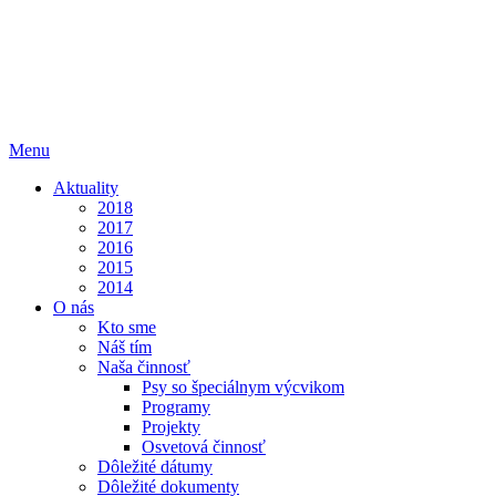
Menu
Aktuality
2018
2017
2016
2015
2014
O nás
Kto sme
Náš tím
Naša činnosť
Psy so špeciálnym výcvikom
Programy
Projekty
Osvetová činnosť
Dôležité dátumy
Dôležité dokumenty