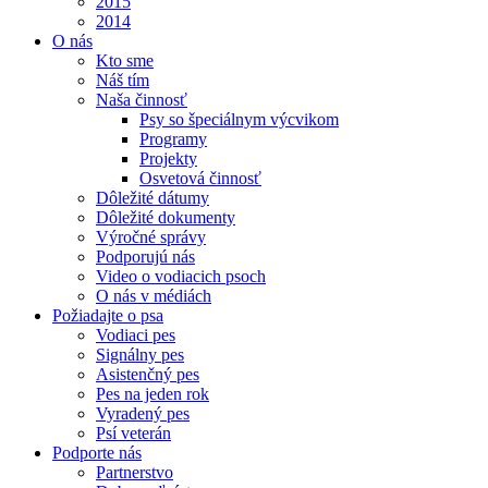
2015
2014
O nás
Kto sme
Náš tím
Naša činnosť
Psy so špeciálnym výcvikom
Programy
Projekty
Osvetová činnosť
Dôležité dátumy
Dôležité dokumenty
Výročné správy
Podporujú nás
Video o vodiacich psoch
O nás v médiách
Požiadajte o psa
Vodiaci pes
Signálny pes
Asistenčný pes
Pes na jeden rok
Vyradený pes
Psí veterán
Podporte nás
Partnerstvo