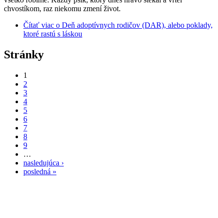
chvostíkom, raz niekomu zmení život.
Čítať viac
o Deň adoptívnych rodičov (DAR), alebo poklady,
ktoré rastú s láskou
Stránky
1
2
3
4
5
6
7
8
9
…
nasledujúca ›
posledná »