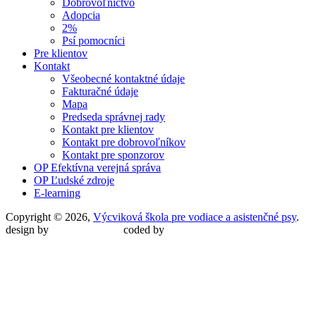
Dobrovoľníctvo
Adopcia
2%
Psí pomocníci
Pre klientov
Kontakt
Všeobecné kontaktné údaje
Fakturačné údaje
Mapa
Predseda správnej rady
Kontakt pre klientov
Kontakt pre dobrovoľníkov
Kontakt pre sponzorov
OP Efektívna verejná správa
OP Ľudské zdroje
E-learning
Copyright © 2026,
Výcviková škola pre vodiace a asistenčné psy
.
design by
Martin Malina
coded by
Martin Šípoš