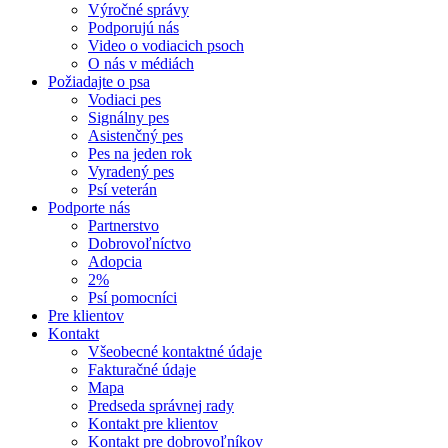
Výročné správy
Podporujú nás
Video o vodiacich psoch
O nás v médiách
Požiadajte o psa
Vodiaci pes
Signálny pes
Asistenčný pes
Pes na jeden rok
Vyradený pes
Psí veterán
Podporte nás
Partnerstvo
Dobrovoľníctvo
Adopcia
2%
Psí pomocníci
Pre klientov
Kontakt
Všeobecné kontaktné údaje
Fakturačné údaje
Mapa
Predseda správnej rady
Kontakt pre klientov
Kontakt pre dobrovoľníkov