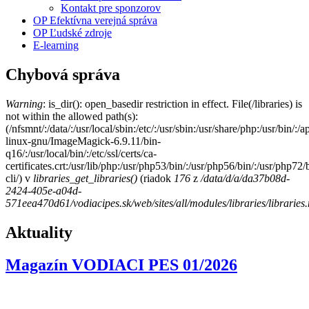
Kontakt pre sponzorov
OP Efektívna verejná správa
OP Ľudské zdroje
E-learning
Chybová správa
Warning
: is_dir(): open_basedir restriction in effect. File(/libraries) is
not within the allowed path(s):
(/nfsmnt/:/data/:/usr/local/sbin:/etc/:/usr/sbin:/usr/share/php:/usr/bin
linux-gnu/ImageMagick-6.9.11/bin-
q16/:/usr/local/bin/:/etc/ssl/certs/ca-
certificates.crt:/usr/lib/php:/usr/php53/bin/:/usr/php56/bin/:/usr/php7
cli/) v
libraries_get_libraries()
(riadok
176
z
/data/d/a/da37b08d-
2424-405e-a04d-
571eea470d61/vodiacipes.sk/web/sites/all/modules/libraries/libraries
Aktuality
Magazín VODIACI PES 01/2026