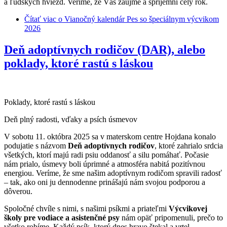
a ľudských hviezd. Veríme, že Vás zaujme a spríjemní celý rok.
Čítať viac
o Vianočný kalendár Pes so špeciálnym výcvikom
2026
Deň adoptívnych rodičov (DAR), alebo
poklady, ktoré rastú s láskou
Poklady, ktoré rastú s láskou
Deň plný radosti, vďaky a psích úsmevov
V sobotu 11. októbra 2025 sa v materskom centre Hojdana konalo
podujatie s názvom
Deň adoptívnych rodičov
, ktoré zahrialo srdcia
všetkých, ktorí majú radi psiu oddanosť a silu pomáhať. Počasie
nám prialo, úsmevy boli úprimné a atmosféra nabitá pozitívnou
energiou. Veríme, že sme našim adoptívnym rodičom spravili radosť
– tak, ako oni ju dennodenne prinášajú nám svojou podporou a
dôverou.
Spoločné chvíle s nimi, s našimi psíkmi a priateľmi
Výcvikovej
školy pre vodiace a asistenčné psy
nám opäť pripomenuli, prečo to
všetko robíme. Každý psík, ktorý dnes hravo štekal a vrtel